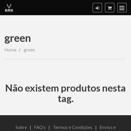
green
green
Home
green
Não existem produtos nesta
tag.
Sobre
|
FAQ's
|
Termos e Condições
|
Envios e