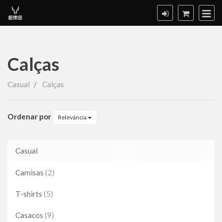
Calças
Calças
Casual
Calças
Ordenar por
Relevância
Casual
Camisas
(2)
T-shirts
(5)
Casacos
(9)