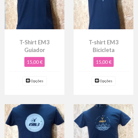
T-Shirt EM3
T-shirt EM3
Guiador
Bicicleta
15,00 €
15,00 €
Opções
Opções