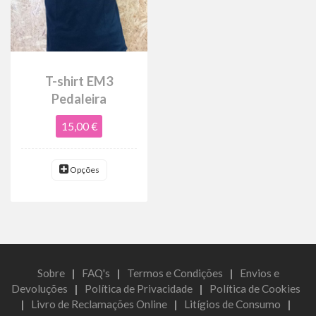
T-shirt EM3
Pedaleira
15,00 €
Opções
Sobre
|
FAQ's
|
Termos e Condições
|
Envios e
Devoluções
|
Política de Privacidade
|
Política de Cookies
|
Livro de Reclamações Online
|
Litígios de Consumo
|