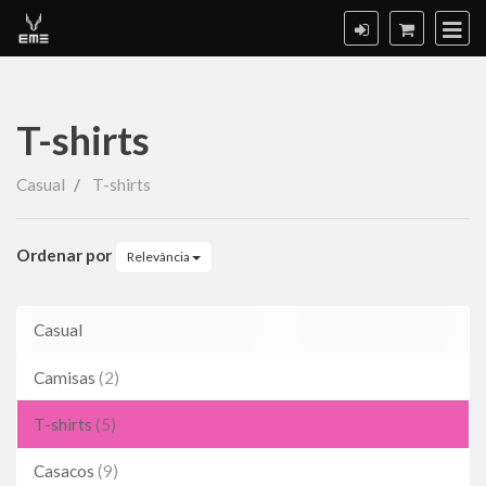
T-shirts
T-
Casual
T-shirts
shirts
Ordenar por
Relevância
Casual
Camisas
(2)
T-shirts
(5)
Casacos
(9)